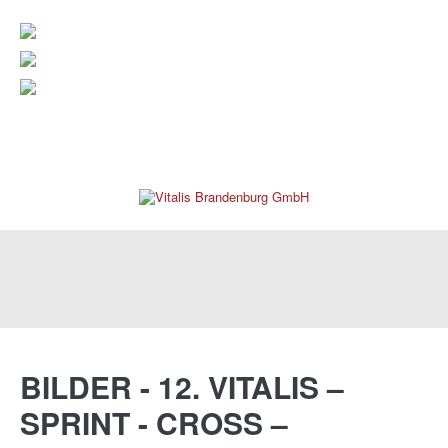
verwaltung@vitalis-brandenburg.de
info@vitalis-brandenburg.de
03381 799 190
REHAKLINIK
BILDER
-
12.
VITALIS
–
SPRINT
-
CROSS
–
PRAXEN