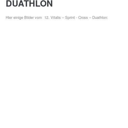
DUATHLON
Hier einige Bilder vom 12. Vitalis – Sprint - Cross – Duathlon:
GESUNDHEITSSPORT
MOBY
KIDS
ÜBER UNS