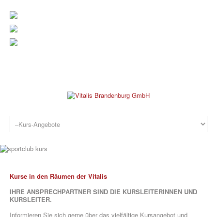
verwaltung@vitalis-brandenburg.de
info@vitalis-brandenburg.de
03381 799 190
REHAKLINIK
Kurse in den Räumen der Vitalis
IHRE ANSPRECHPARTNER SIND DIE KURSLEITERINNEN UND
KURSLEITER.
PRAXEN
Informieren Sie sich gerne über das vielfältige Kursangebot und