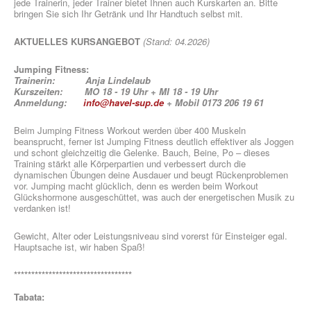
jede Trainerin, jeder Trainer bietet Ihnen auch Kurskarten an. Bitte
bringen Sie sich Ihr Getränk und Ihr Handtuch selbst mit.
AKTUELLES KURSANGEBOT
(Stand: 04.2026)
Jumping Fitness:
Trainerin: Anja Lindelaub
Kurszeiten: MO 18 - 19 Uhr + MI 18 - 19 Uhr
Anmeldung:
info@havel-sup.de
+ Mobil 0173 206 19 61
Beim Jumping Fitness Workout werden über 400 Muskeln
beansprucht, ferner ist Jumping Fitness deutlich effektiver als Joggen
und schont gleichzeitig die Gelenke. Bauch, Beine, Po – dieses
Training stärkt alle Körperpartien und verbessert durch die
dynamischen Übungen deine Ausdauer und beugt Rückenproblemen
vor. Jumping macht glücklich, denn es werden beim Workout
Glückshormone ausgeschüttet, was auch der energetischen Musik zu
verdanken ist!
Gewicht, Alter oder Leistungsniveau sind vorerst für Einsteiger egal.
Hauptsache ist, wir haben Spaß!
**********************************
Tabata: