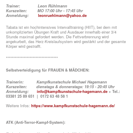
Trainer: Leon Rühlmann
Kurszeiten: MO 17:00 Uhr - 17:45 Uhr
Anmeldung:
leonruehlmann@yahoo.de
Tabata ist ein hochintensives Intervalltraining (HIIT), bei dem mit
unkomplizierten Übungen Kraft und Ausdauer innerhalb einer 3/4
Stunde maximal gefordert werden. Die Fettverbrennung wird
angekurbelt, das Herz-Kreislaufsystem wird gestärkt und der gesamte
Körper wird gestrafft.
***********************************
Selbstverteidigung für FRAUEN & MÄDCHEN
:
Trainerin: Kampfkunstschule Michael Hagemann
Kurszeiten: dienstags & donnerstags: 19:15 - 20:45 Uhr
Anmeldung:
info@kampfkunstschule-hagemann.de
+ Tel.:
03381 25 89 651 | 0172 63 48 58 1
Weitere Infos:
https://www.kampfkunstschule-hagemann.de/
ATK (Anti-Terror-Kampf-System)
: