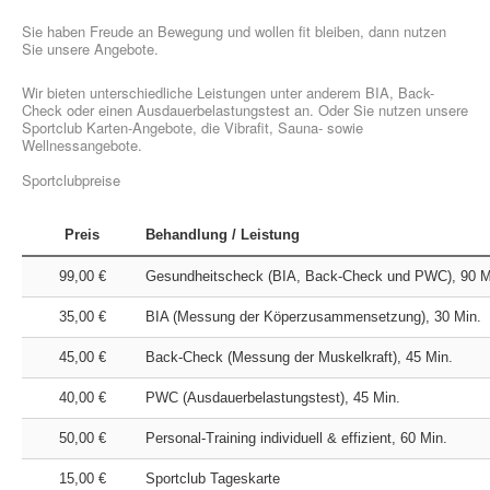
Sie haben Freude an Bewegung und wollen fit bleiben, dann nutzen
Sie unsere Angebote.
Wir bieten unterschiedliche Leistungen unter anderem BIA, Back-
Check oder einen Ausdauerbelastungstest an. Oder Sie nutzen unsere
Sportclub Karten-Angebote, die Vibrafit, Sauna- sowie
GESUNDHEITSSPORT
Wellnessangebote.
Sportclubpreise
Preis
Behandlung / Leistung
99,00 €
Gesundheitscheck (BIA, Back-Check und PWC), 90 M
MOBY
35,00 €
BIA (Messung der Köperzusammensetzung), 30 Min.
KIDS
45,00 €
Back-Check (Messung der Muskelkraft), 45 Min.
40,00 €
PWC (Ausdauerbelastungstest), 45 Min.
50,00 €
Personal-Training individuell & effizient, 60 Min.
15,00 €
Sportclub Tageskarte
ÜBER UNS