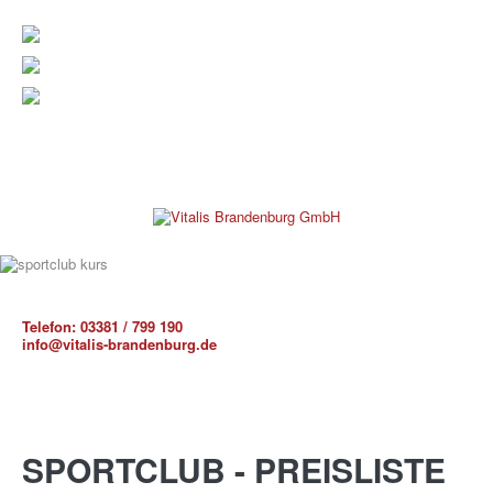
verwaltung@vitalis-brandenburg.de
info@vitalis-brandenburg.de
03381 799 190
Telefon:
03381 / 799 190
REHAKLINIK
info@vitalis-brandenburg.de
SPORTCLUB
-
PREISLISTE
PRAXEN