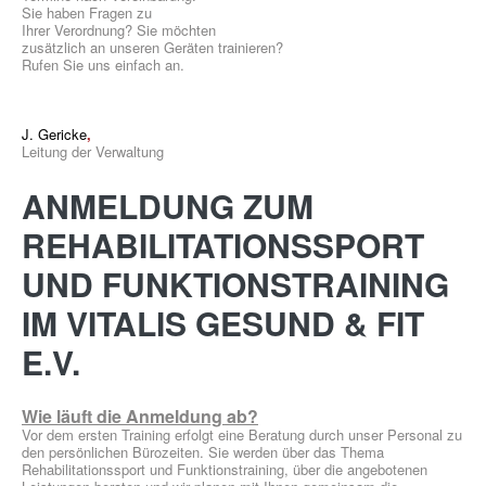
Sie haben Fragen zu
Ihrer Verordnung? Sie möchten
zusätzlich an unseren Geräten trainieren?
Rufen Sie uns einfach an.
J. Gericke
,
GESUNDHEITSSPORT
Leitung der Verwaltung
ANMELDUNG
ZUM
REHABILITATIONSSPORT
UND
FUNKTIONSTRAINING
MOBY
IM
VITALIS
GESUND
&
FIT
KIDS
E.V.
Wie läuft die Anmeldung ab?
Vor dem ersten Training erfolgt eine Beratung durch unser Personal zu
den persönlichen Bürozeiten. Sie werden über das Thema
Rehabilitationssport und Funktionstraining, über die angebotenen
ÜBER UNS