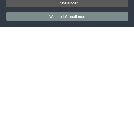
Einstellungen
Weitere Informationen
Auf
einen
Blick
Rehaklinik
Praxen
Gesundheitssport
BGM
Webmail
Kontakt
Datenschutz
Kontakt
Vitalis Brandenburg GmbH
Kirchhofstraße 3 – 7