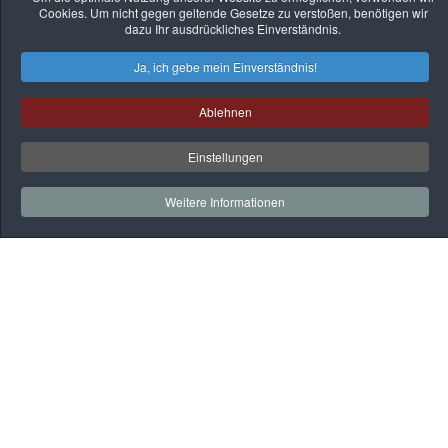
Cookies. Um nicht gegen geltende Gesetze zu verstoßen, benötigen wir
dazu Ihr ausdrückliches Einverständnis.
Ja, ich gebe mein Einverständnis!
Ablehnen
Einstellungen
Weitere Informationen
Auf
einen
Blick
Rehaklinik
Praxen
Gesundheitssport
BGM
Webmail