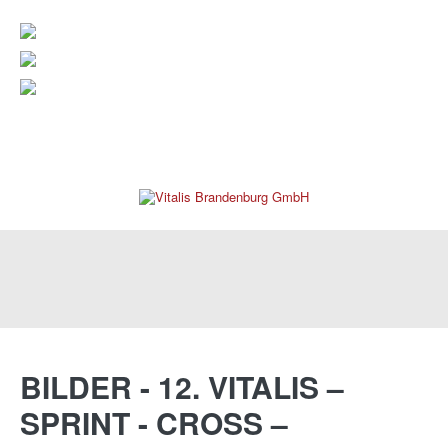
verwaltung@vitalis-brandenburg.de
info@vitalis-brandenburg.de
03381 799 190
REHAKLINIK
BILDER
-
12.
VITALIS
–
SPRINT
-
CROSS
–
PRAXEN