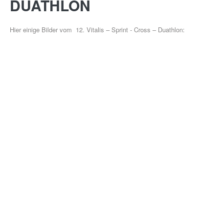
DUATHLON
Hier einige Bilder vom 12. Vitalis – Sprint - Cross – Duathlon:
GESUNDHEITSSPORT
MOBY
KIDS
ÜBER UNS