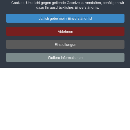
Cookies. Um nicht gegen geltende Gesetze zu verstoßen, benötigen wir
dazu Ihr ausdrückliches Einverständnis.
Ja, ich gebe mein Einverständnis!
Ablehnen
Einstellungen
Weitere Informationen
Auf
einen
Blick
Rehaklinik
Praxen
Gesundheitssport
BGM
Webmail