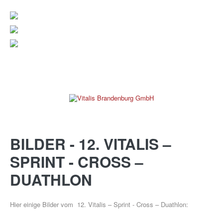
verwaltung@vitalis-brandenburg.de
info@vitalis-brandenburg.de
03381 799 190
BILDER
-
12.
VITALIS
–
REHAKLINIK
SPRINT
-
CROSS
–
DUATHLON
Hier einige Bilder vom 12. Vitalis – Sprint - Cross – Duathlon:
PRAXEN