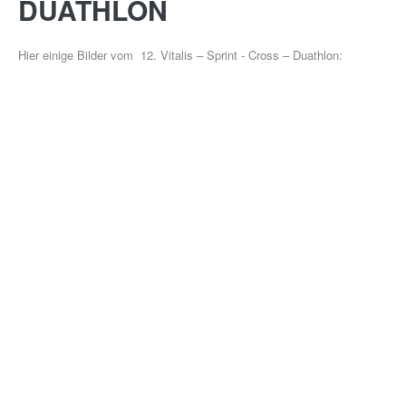
DUATHLON
Hier einige Bilder vom 12. Vitalis – Sprint - Cross – Duathlon:
GESUNDHEITSSPORT
MOBY
KIDS
ÜBER UNS