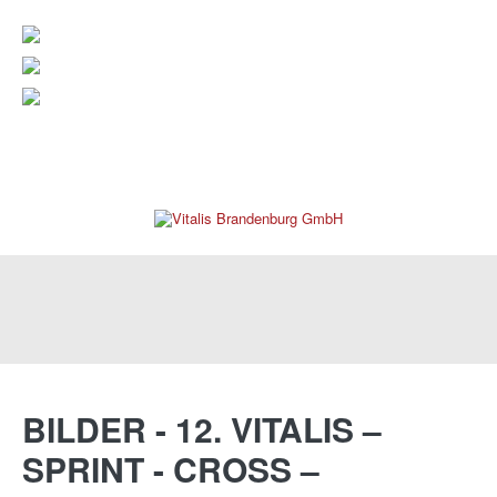
verwaltung@vitalis-brandenburg.de
info@vitalis-brandenburg.de
03381 799 190
REHAKLINIK
BILDER
-
12.
VITALIS
–
SPRINT
-
CROSS
–
PRAXEN