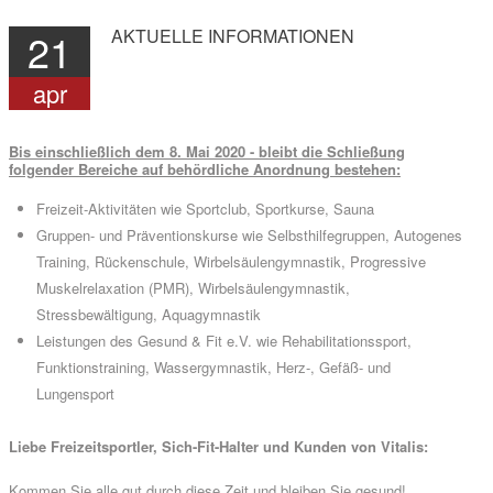
21
AKTUELLE
INFORMATIONEN
apr
Bis einschließlich dem 8. Mai 2020 - bleibt die Schließung
folgender Bereiche auf behördliche Anordnung bestehen:
Freizeit-Aktivitäten wie Sportclub, Sportkurse, Sauna
Gruppen- und Präventionskurse wie Selbsthilfegruppen, Autogenes
Training, Rückenschule, Wirbelsäulengymnastik, Progressive
Muskelrelaxation (PMR), Wirbelsäulengymnastik,
Stressbewältigung, Aquagymnastik
Leistungen des Gesund & Fit e.V. wie Rehabilitationssport,
Funktionstraining, Wassergymnastik, Herz-, Gefäß- und
Lungensport
Liebe Freizeitsportler, Sich-Fit-Halter und Kunden von Vitalis:
Kommen Sie alle gut durch diese Zeit und bleiben Sie gesund!