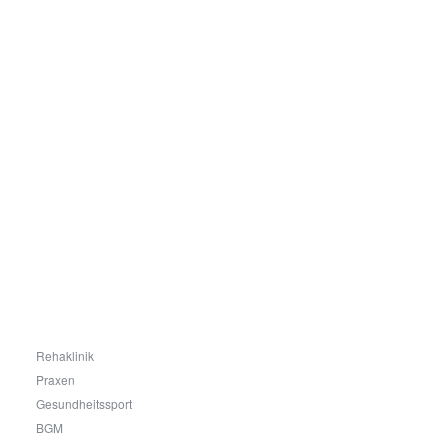
Auf
einen
Blick
Rehaklinik
Praxen
Gesundheitssport
BGM