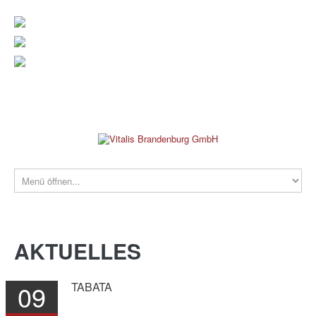
verwaltung@vitalis-brandenburg.de
info@vitalis-brandenburg.de
03381 799 190
REHAKLINIK
AKTUELLES
09
TABATA
PRAXEN