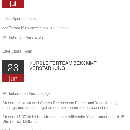
jul
Liebe Sportler/innen,
der Tabata Kurs entfällt am 13.07.2020.
GESUNDHEITSSPORT
Wir bitten um Verständis!
Euer Vitalis Team
23
KURSLEITERTEAM
BEKOMMT
VERSTÄRKUNG
jun
MOBY
KIDS
Wir bekommen Verstärkung!
Ab dem 02.07.20 wird Sandra Perlbach die Pilates und Yoga Kurse (
montags und donnerstags) zu den bekannten Zeiten übernehmen.
Ab dem 15.07.20 bieten wir euch auch mittwochs Yoga, immer um 18:15
Uhr, mit Zoi Müller an.
ÜBER UNS