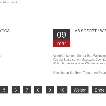
ls 24h) möglich.
YOGA
09
AB
SOFORT
*
WI
mär
a.
Ab sofort können Sie für Ihre Wellnes
Von der klassischen Massage, über Z
Wohlfühlmassage oder Wärmepackung in
Vereinbaren Sie Ihren Termin, wir freue
5
6
7
8
9
10
Weiter
Ende