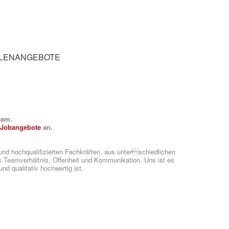
LENANGEBOTE
eam.
e
Jobangebote
an.
und hochqualifizierten Fachkräften, aus unterschiedlichen
s Teamverhältnis, Offenheit und Kommunikation. Uns ist es
und qualitativ hochwertig ist.