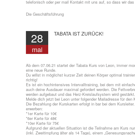
telefonisch oder per mail Kontakt mit uns auf, so dass wir d
Die Geschäftsführung
28
TABATA
IST
ZURÜCK!
mai
Ab dem 07.06.21 startet der Tabata Kurs von Leon, immer mon
eine neue Runde.
Du willst in möglichst kurzer Zeit deinen Körper optimal trai
richtig!
Es ist ein hochintensives Intervalltraining, bei dem mit einfa
auch deine Ausdauer maximal gefordert werden. Die Fettverbr
werden aufgebaut und das Herz-Kreislaufsystem wird gestärkt
Melde dich jetzt bei Leon unter folgender Mailadresse für den
Die Bezahlung der Kurskarten erfolgt in bar bei dem Kursleite
erwerben:
*1er Karte für 10€
*6er Karte für 48€
*10er Karte für 75€
Aufgrund der aktuellen Situation ist die Teilnahme am Kurs nu
(inkl. Zweitimpfung älter als 14 Tage), einem „Genesungsnachwe