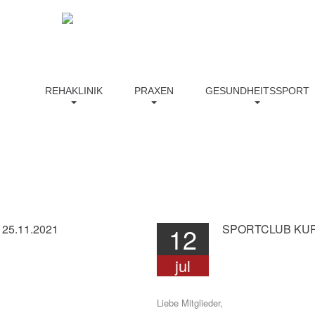
nburg.de
info@vitalis-brandenburg.de
REHAKLINIK
PRAXEN
GESUNDHEITSSPORT
25.11.2021
12
SPORTCLUB
KU
jul
Liebe Mitglieder,