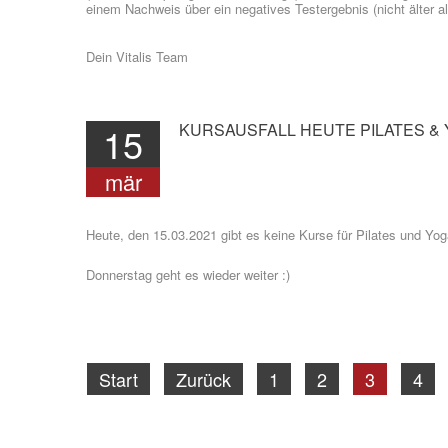
einem Nachweis über ein negatives Testergebnis (nicht älter a
Dein Vitalis Team
15
KURSAUSFALL
HEUTE
PILATES
&
mär
Heute, den 15.03.2021 gibt es keine Kurse für Pilates und Yog
Donnerstag geht es wieder weiter :)
Start
Zurück
1
2
3
4