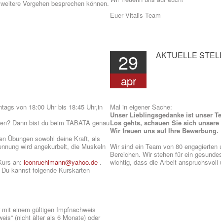
as weitere Vorgehen besprechen können.
Euer Vitalis Team
29
AKTUELLE
STEL
apr
tags von 18:00 Uhr bis 18:45 Uhr,in
Mal in eigener Sache:
Unser Lieblingsgedanke ist unser T
nieren? Dann bist du beim TABATA genau
Los gehts, schauen Sie sich unser
Wir freuen uns auf Ihre Bewerbung.
chen Übungen sowohl deine Kraft, als
ennung wird angekurbelt, die Muskeln
Wir sind ein Team von 80 engagierten 
.
Bereichen. Wir stehen für ein gesunde
 Kurs an:
leonruehlmann@yahoo.de
.
wichtig, dass die Arbeit anspruchsvoll 
r. Du kannst folgende Kurskarten
r mit einem gültigen Impfnachweis
is“ (nicht älter als 6 Monate) oder