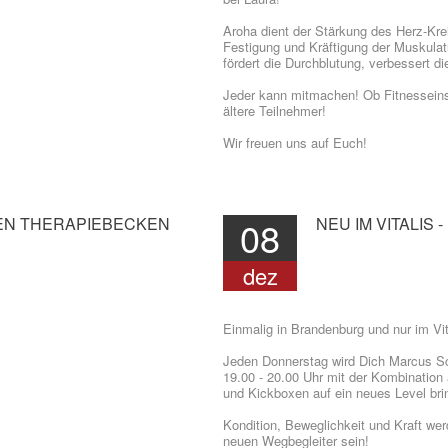
Aroha dient der Stärkung des Herz-Kre
Festigung und Kräftigung der Muskulat
fördert die Durchblutung, verbessert d
Jeder kann mitmachen! Ob Fitnesseinst
ältere Teilnehmer!
Wir freuen uns auf Euch!
EN
THERAPIEBECKEN
08
NEU
IM
VITALIS
-
dez
Einmalig in Brandenburg und nur im Vit
Jeden Donnerstag wird Dich Marcus S
19.00 - 20.00 Uhr mit der Kombinatio
und Kickboxen auf ein neues Level bri
Kondition, Beweglichkeit und Kraft we
neuen Wegbegleiter sein!