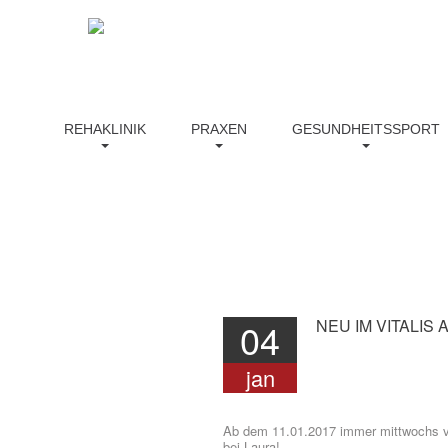
nburg.de
info@vitalis-brandenburg.de
REHAKLINIK
PRAXEN
GESUNDHEITSSPORT
04
NEU
IM
VITALIS
jan
Ab dem 11.01.2017 immer mittwochs v
bei Laura!