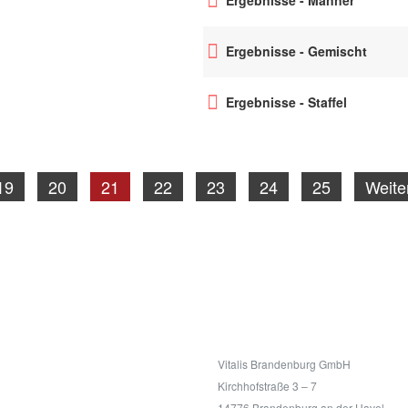
Ergebnisse - Gemischt
Ergebnisse - Staffel
19
20
21
22
23
24
25
Weite
Kontakt
Vitalis Brandenburg GmbH
Kirchhofstraße 3 – 7
14776 Brandenburg an der Havel