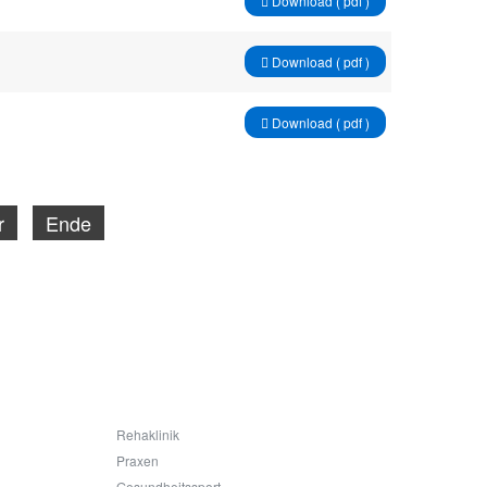
Download ( pdf )
Download ( pdf )
Download ( pdf )
r
Ende
Auf
einen
Blick
Rehaklinik
Praxen
Gesundheitssport