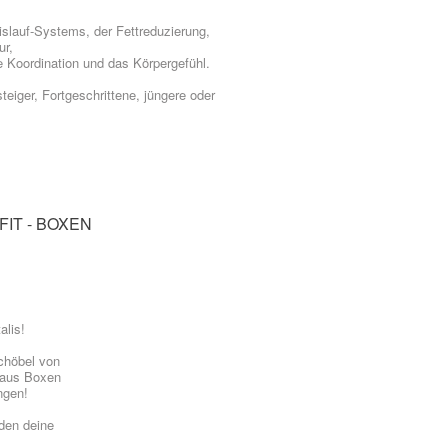
islauf-Systems, der Fettreduzierung,
ur,
ie Koordination und das Körpergefühl.
eiger, Fortgeschrittene, jüngere oder
FIT
-
BOXEN
alis!
chöbel von
n aus Boxen
ngen!
rden deine