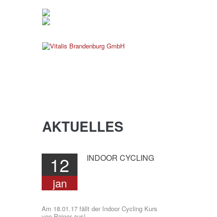
verwaltung@vitalis-brande
03381 799 190
AKTUELLES
12
INDOOR
CYCLING
jan
Am 18.01.17 fällt der Indoor Cycling Kurs
von Rainer aus!