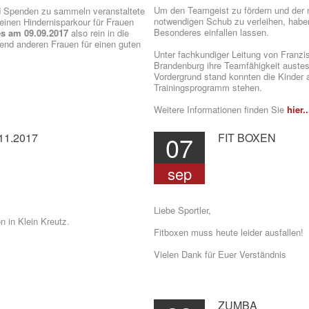
Um den Teamgeist zu fördern und der 
d Spenden zu sammeln veranstaltete
notwendigen Schub zu verleihen, haben
 einen Hindernisparkour für Frauen
Besonderes einfallen lassen.
es am 09.09.2017
also rein in die
end anderen Frauen für einen guten
Unter fachkundiger Leitung von Franzi
Brandenburg ihre Teamfähigkeit austes
Vordergrund stand konnten die Kinder
Trainingsprogramm stehen.
Weitere Informationen finden Sie
hier..
11.2017
07
FIT
BOXEN
sep
Liebe Sportler,
n in Klein Kreutz.
Fitboxen muss heute leider ausfallen!
Vielen Dank für Euer Verständnis
ZUMBA