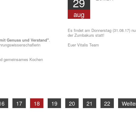
29
aug
Es findet am Donnerstag (31.08.17) n
der Zumbakurs statt!
mit Genuss und Verstand"
.
ährungswissenschaflerin
Euer Vitalis Team
und gemeinsames Kochen
16
17
18
19
20
21
22
Weite