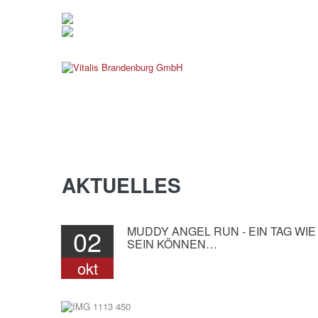
verwaltung@vitalis-brande
03381 799 190
AKTUELLES
02
MUDDY
ANGEL
RUN
-
EIN
TAG
WIE
SEIN
KÖNNEN…
okt