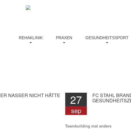
nburg.de
info@vitalis-brandenburg.de
REHAKLINIK
PRAXEN
GESUNDHEITSSPORT
ER
NASSER
NICHT
HÄTTE
27
FC
STAHL
BRAN
GESUNDHEITS
sep
Teambuilding mal anders