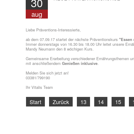
30
aug
Liebe Präventions-Interessierte,
ab dem 07.09.17 startet der nächste Präventionskurs
"Essen 
Immer donnerstags von 16.30 bis 18.00 Uhr leitet unsere Ern
Mandy Neumann den 8 wöchigen Kurs.
Gemeinsame Erarbeitung verschiedener Ernährungsthemen 
mit anschließendem
Genießen inklusive
.
Melden Sie sich jetzt an!
03381/799190
Ihr Vitalis Team
Start
Zurück
13
14
15