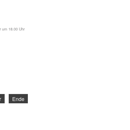
ur um 18.00 Uhr
r
Ende