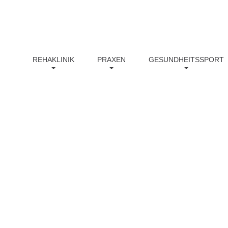
ndenburg.de
03381 799 190
REHAKLINIK
PRAXEN
GESUNDHEITSSPORT