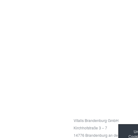
Kontakt
Vitalis Brandenburg GmbH
Kirchhofstraße 3 – 7
Um
14776 Brandenburg an der Havel
Cooki